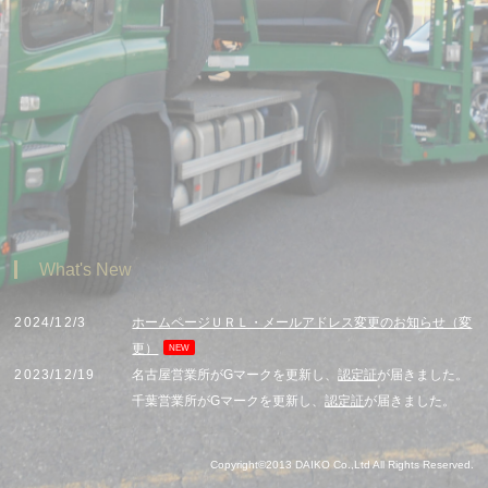
What's New
2024/12/3
ホームページＵＲＬ・メールアドレス変更のお知らせ（変
更）
NEW
2023/12/19
名古屋営業所がGマークを更新し、
認定証
が届きました。
千葉営業所がGマークを更新し、
認定証
が届きました。
2023/11/29
ホームページ更新しました。
Copyright©2013
DAIKO Co.,Ltd
All Rights Reserved.